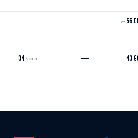
—
—
56 0
от
34
—
43 9
места