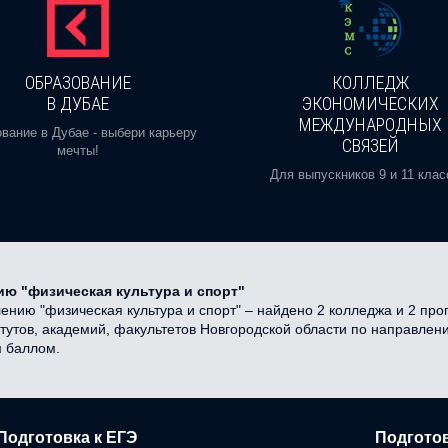
ОБРАЗОВАНИЕ
КОЛЛЕДЖ
В ДУБАЕ
ЭКОНОМИЧЕСКИХ
МЕЖДУНАРОДНЫХ
вание в Дубае - выбери карьеру
СВЯЗЕЙ
мечты!
Для выпускников 9 и 11 клас
ю "физическая культура и спорт"
нию "физическая культура и спорт" – найдено 2 колледжа и 2 про
итутов, академий, факультетов Новгородской области по направлени
м баллом.
Подготовка к ЕГЭ
Подготов