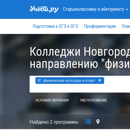
Старшекласснику
и абитуриенту
Подготовка к ЕГЭ и ОГЭ
Профориентация
Пла
Колледжи Новгород
направлению "физич
×
физическая культура и спорт
УСЛОВИЯ ОБУЧЕНИЯ
РАСПОЛОЖЕНИЕ
Найдено
2 программы