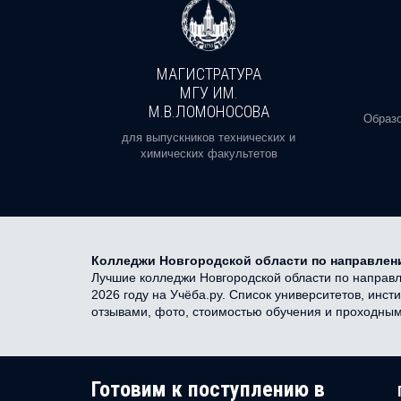
МАГИСТРАТУРА
И
МГУ ИМ.
М.В.ЛОМОНОСОВА
, реальное
Образо
орая есть
для выпускников технических и
химических факультетов
Колледжи Новгородской области по направлени
Лучшие колледжи Новгородской области по направле
2026 году на Учёба.ру. Список университетов, инст
отзывами, фото, стоимостью обучения и проходны
Готовим к поступлению в