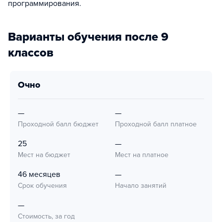
программирования.
Варианты обучения после 9
классов
очно
—
—
Проходной балл бюджет
Проходной балл платное
25
—
Мест на бюджет
Мест на платное
46 месяцев
—
Срок обучения
Начало занятий
—
Стоимость, за год