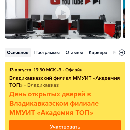
Основное
Программы
Отзывы
Карьера
Меропр
13 августа, 15:30 МСК -3
•
Офлайн
Владикавказский филиал ММУИТ «Академия
ТОП»
•
Владикавказ
День открытых дверей в
Владикавказском филиале
ММУИТ «Академия ТОП»
Участвовать